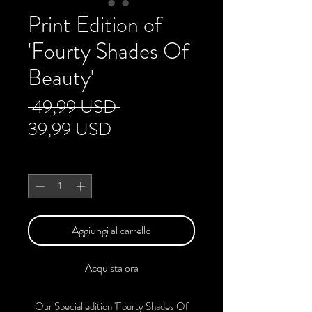
Print Edition of
'Fourty Shades Of
Beauty'
Prezzo
 49,99 USD 
Prezzo
regolare
39,99 USD
scontato
Quantità
*
Aggiungi al carrello
Acquista ora
Our Special edition 'Fourty Shades Of