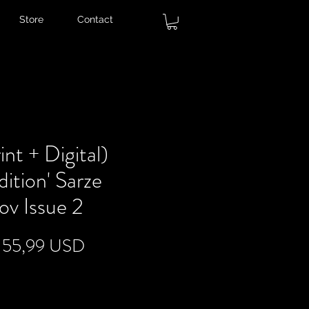
Store
Contact
t + Digital)
dition' Sarze
ov Issue 2
Prezzo
Prezzo
55,99 USD
regolare
scontato