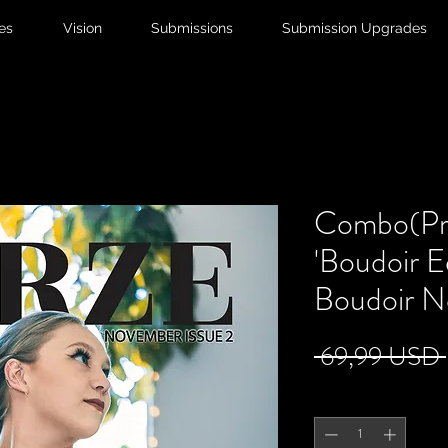
ies
Vision
Submissions
Submission Upgrades
Combo(Prin
'Boudoir E
Boudoir N
 69,99 USD 
Quantità
*