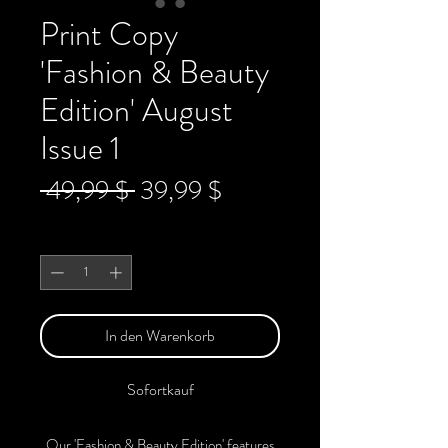
Print Copy
'Fashion & Beauty
Edition' August
Issue 1
Standardpreis
Sale-
 49,99 $ 
39,99 $
Preis
Anzahl
*
In den Warenkorb
Sofortkauf
Our 'Fashion & Beauty Edition' features